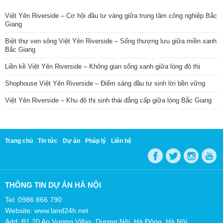
Việt Yên Riverside – Cơ hội đầu tư vàng giữa trung tâm công nghiệp Bắc
Giang
Biệt thự ven sông Việt Yên Riverside – Sống thượng lưu giữa miền xanh
Bắc Giang
Liền kề Việt Yên Riverside – Không gian sống xanh giữa lòng đô thị
Shophouse Việt Yên Riverside – Điểm sáng đầu tư sinh lời bền vững
Việt Yên Riverside – Khu đô thị sinh thái đẳng cấp giữa lòng Bắc Giang
Trang chủ
Tin tức
Dự án
Pháp lý
Liên hệ
THÔNG TIN DỰ ÁN HÀ NỘI
Tel: 0986 866 790
Website: www.land24h.net
Add: B1.20 An Vượng Villas, Dương Nội, Hà Đông, Hà Nội