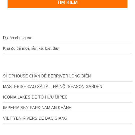
DỰ ÁN
Dự án chung cư
Khu đô thị mới, liền kề, biệt thự
CÁC DỰ ÁN MỚI NHẤT
SHOPHOUSE CHÂN ĐẾ BERRIVER LONG BIÊN
MASTERISE CAO XÀ LÁ – HÀ NỘI SEASON GARDEN
ICONIA LAKESIDE TỐ HỮU MIPEC
IMPERIA SKY PARK NAM AN KHÁNH
VIỆT YÊN RIVERSIDE BẮC GIANG
TIN NỔI BẬT