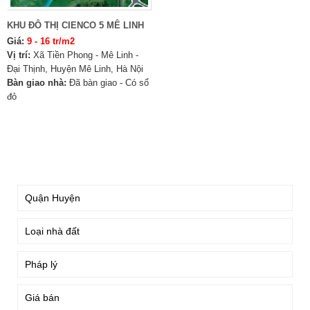
KHU ĐÔ THỊ CIENCO 5 MÊ LINH
Giá:
9 - 16 tr/m2
Vị trí:
Xã Tiền Phong - Mê Linh -
Đại Thịnh, Huyện Mê Linh, Hà Nội
Bàn giao nhà:
Đã bàn giao - Có sổ
đỏ
TÌM KIẾM