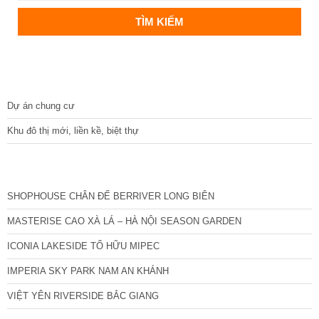
DỰ ÁN
Dự án chung cư
Khu đô thị mới, liền kề, biệt thự
CÁC DỰ ÁN MỚI NHẤT
SHOPHOUSE CHÂN ĐẾ BERRIVER LONG BIÊN
MASTERISE CAO XÀ LÁ – HÀ NỘI SEASON GARDEN
ICONIA LAKESIDE TỐ HỮU MIPEC
IMPERIA SKY PARK NAM AN KHÁNH
VIỆT YÊN RIVERSIDE BẮC GIANG