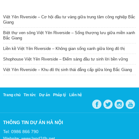
TIN NỔI BẬT
Việt Yên Riverside – Cơ hội đầu tư vàng giữa trung tâm công nghiệp Bắc
Giang
Biệt thự ven sông Việt Yên Riverside – Sống thượng lưu giữa miền xanh
Bắc Giang
Liền kề Việt Yên Riverside – Không gian sống xanh giữa lòng đô thị
Shophouse Việt Yên Riverside – Điểm sáng đầu tư sinh lời bền vững
Việt Yên Riverside – Khu đô thị sinh thái đẳng cấp giữa lòng Bắc Giang
Trang chủ
Tin tức
Dự án
Pháp lý
Liên hệ
THÔNG TIN DỰ ÁN HÀ NỘI
Tel: 0986 866 790
Website: www.land24h.net