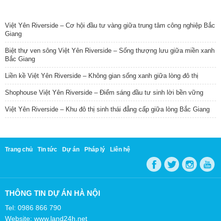
TIN NỔI BẬT
Việt Yên Riverside – Cơ hội đầu tư vàng giữa trung tâm công nghiệp Bắc
Giang
Biệt thự ven sông Việt Yên Riverside – Sống thượng lưu giữa miền xanh
Bắc Giang
Liền kề Việt Yên Riverside – Không gian sống xanh giữa lòng đô thị
Shophouse Việt Yên Riverside – Điểm sáng đầu tư sinh lời bền vững
Việt Yên Riverside – Khu đô thị sinh thái đẳng cấp giữa lòng Bắc Giang
Trang chủ
Tin tức
Dự án
Pháp lý
Liên hệ
THÔNG TIN DỰ ÁN HÀ NỘI
Tel: 0986 866 790
Website: www.land24h.net