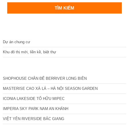
DỰ ÁN
Dự án chung cư
Khu đô thị mới, liền kề, biệt thự
CÁC DỰ ÁN MỚI NHẤT
SHOPHOUSE CHÂN ĐẾ BERRIVER LONG BIÊN
MASTERISE CAO XÀ LÁ – HÀ NỘI SEASON GARDEN
ICONIA LAKESIDE TỐ HỮU MIPEC
IMPERIA SKY PARK NAM AN KHÁNH
VIỆT YÊN RIVERSIDE BẮC GIANG