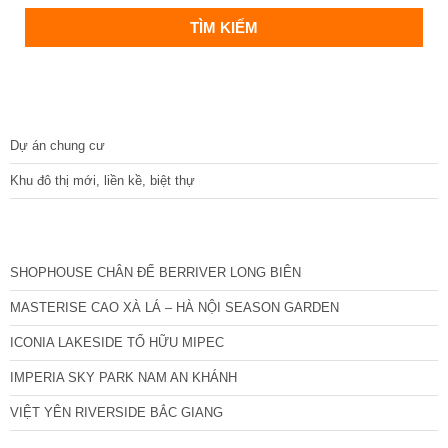
DỰ ÁN
Dự án chung cư
Khu đô thị mới, liền kề, biệt thự
CÁC DỰ ÁN MỚI NHẤT
SHOPHOUSE CHÂN ĐẾ BERRIVER LONG BIÊN
MASTERISE CAO XÀ LÁ – HÀ NỘI SEASON GARDEN
ICONIA LAKESIDE TỐ HỮU MIPEC
IMPERIA SKY PARK NAM AN KHÁNH
VIỆT YÊN RIVERSIDE BẮC GIANG