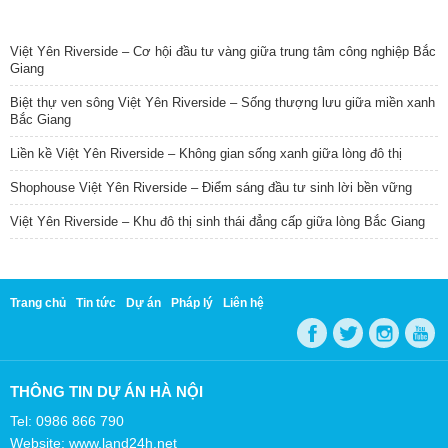
TIN NỔI BẬT
Việt Yên Riverside – Cơ hội đầu tư vàng giữa trung tâm công nghiệp Bắc
Giang
Biệt thự ven sông Việt Yên Riverside – Sống thượng lưu giữa miền xanh
Bắc Giang
Liền kề Việt Yên Riverside – Không gian sống xanh giữa lòng đô thị
Shophouse Việt Yên Riverside – Điểm sáng đầu tư sinh lời bền vững
Việt Yên Riverside – Khu đô thị sinh thái đẳng cấp giữa lòng Bắc Giang
Trang chủ
Tin tức
Dự án
Pháp lý
Liên hệ
THÔNG TIN DỰ ÁN HÀ NỘI
Tel: 0986 866 790
Website: www.land24h.net