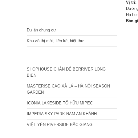
Vị trí:
Đường
Hạ Lon
DỰ ÁN
Bàn g
Dự án chung cư
Khu đô thị mới, liền kề, biệt thự
CÁC DỰ ÁN MỚI NHẤT
SHOPHOUSE CHÂN ĐẾ BERRIVER LONG
BIÊN
MASTERISE CAO XÀ LÁ – HÀ NỘI SEASON
GARDEN
ICONIA LAKESIDE TỐ HỮU MIPEC
IMPERIA SKY PARK NAM AN KHÁNH
VIỆT YÊN RIVERSIDE BẮC GIANG