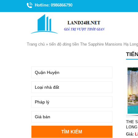
Hotline: 0986866790
Trang chủ
»
tiến độ đóng tiền The Sapphire Mansions Hạ Lon
TIẾ
TÌM KIẾM
THE 
LONG
Giá:
L