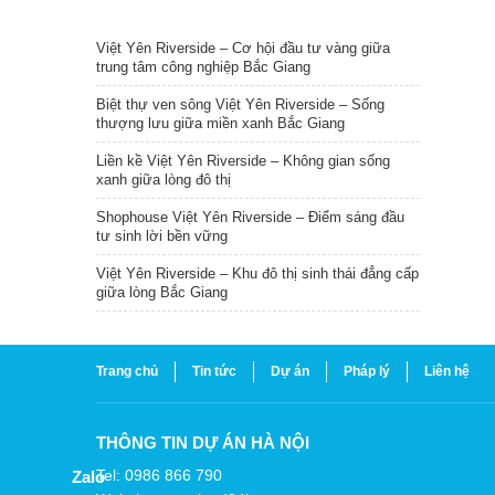
TIN NỔI BẬT
Việt Yên Riverside – Cơ hội đầu tư vàng giữa
trung tâm công nghiệp Bắc Giang
Biệt thự ven sông Việt Yên Riverside – Sống
thượng lưu giữa miền xanh Bắc Giang
Liền kề Việt Yên Riverside – Không gian sống
xanh giữa lòng đô thị
Shophouse Việt Yên Riverside – Điểm sáng đầu
tư sinh lời bền vững
Việt Yên Riverside – Khu đô thị sinh thái đẳng cấp
giữa lòng Bắc Giang
Trang chủ
Tin tức
Dự án
Pháp lý
Liên hệ
THÔNG TIN DỰ ÁN HÀ NỘI
Tel: 0986 866 790
Zalo