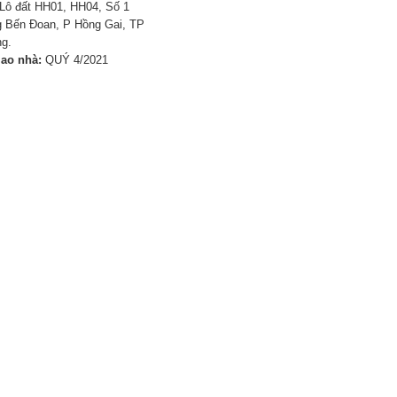
Lô đất HH01, HH04, Số 1
 Bến Đoan, P Hồng Gai, TP
g.
iao nhà:
QUÝ 4/2021