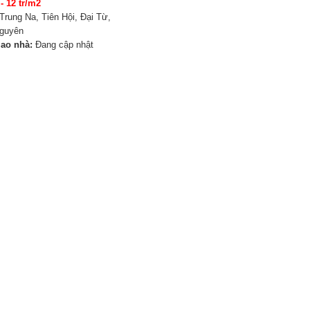
 - 12 tr/m2
Trung Na, Tiên Hội, Đại Từ,
Nguyên
iao nhà:
Đang cập nhật