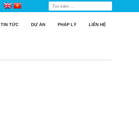
TIN TỨC
DỰ ÁN
PHÁP LÝ
LIÊN HỆ