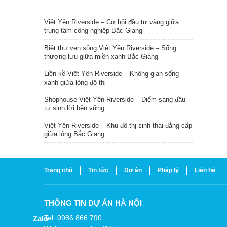
TIN NỔI BẬT
Việt Yên Riverside – Cơ hội đầu tư vàng giữa
trung tâm công nghiệp Bắc Giang
Biệt thự ven sông Việt Yên Riverside – Sống
thượng lưu giữa miền xanh Bắc Giang
Liền kề Việt Yên Riverside – Không gian sống
xanh giữa lòng đô thị
Shophouse Việt Yên Riverside – Điểm sáng đầu
tư sinh lời bền vững
Việt Yên Riverside – Khu đô thị sinh thái đẳng cấp
giữa lòng Bắc Giang
Trang chủ
Tin tức
Dự án
Pháp lý
Liên hệ
THÔNG TIN DỰ ÁN HÀ NỘI
Tel: 0986 866 790
Zalo