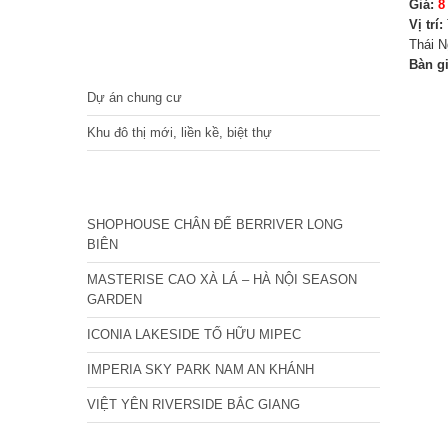
Giá:
8
Vị trí:
Thái 
DỰ ÁN
Bàn g
Dự án chung cư
Khu đô thị mới, liền kề, biệt thự
CÁC DỰ ÁN MỚI NHẤT
SHOPHOUSE CHÂN ĐẾ BERRIVER LONG
BIÊN
MASTERISE CAO XÀ LÁ – HÀ NỘI SEASON
GARDEN
ICONIA LAKESIDE TỐ HỮU MIPEC
IMPERIA SKY PARK NAM AN KHÁNH
VIỆT YÊN RIVERSIDE BẮC GIANG