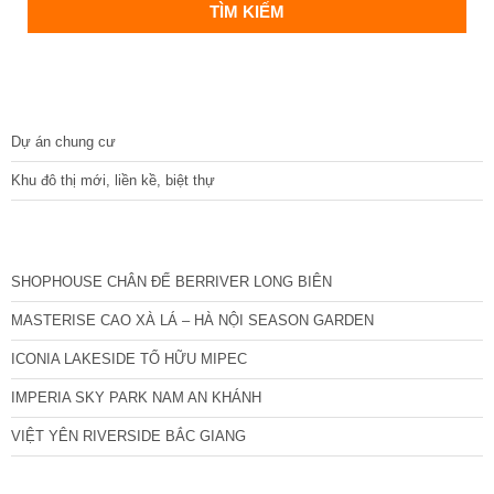
DỰ ÁN
Dự án chung cư
Khu đô thị mới, liền kề, biệt thự
CÁC DỰ ÁN MỚI NHẤT
SHOPHOUSE CHÂN ĐẾ BERRIVER LONG BIÊN
MASTERISE CAO XÀ LÁ – HÀ NỘI SEASON GARDEN
ICONIA LAKESIDE TỐ HỮU MIPEC
IMPERIA SKY PARK NAM AN KHÁNH
VIỆT YÊN RIVERSIDE BẮC GIANG