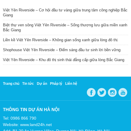
TIN NỔI BẬT
Việt Yên Riverside – Cơ hội đầu tư vàng giữa trung tâm công nghiệp Bắc
Giang
Biệt thự ven sông Việt Yên Riverside – Sống thượng lưu giữa miền xanh
Bắc Giang
Liền kề Việt Yên Riverside – Không gian sống xanh giữa lòng đô thị
Shophouse Việt Yên Riverside – Điểm sáng đầu tư sinh lời bền vững
Việt Yên Riverside – Khu đô thị sinh thái đẳng cấp giữa lòng Bắc Giang
Trang chủ
Tin tức
Dự án
Pháp lý
Liên hệ
THÔNG TIN DỰ ÁN HÀ NỘI
Tel: 0986 866 790
Website: www.land24h.net