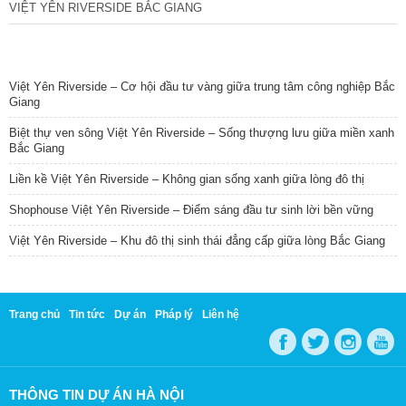
VIỆT YÊN RIVERSIDE BẮC GIANG
TIN NỔI BẬT
Việt Yên Riverside – Cơ hội đầu tư vàng giữa trung tâm công nghiệp Bắc
Giang
Biệt thự ven sông Việt Yên Riverside – Sống thượng lưu giữa miền xanh
Bắc Giang
Liền kề Việt Yên Riverside – Không gian sống xanh giữa lòng đô thị
Shophouse Việt Yên Riverside – Điểm sáng đầu tư sinh lời bền vững
Việt Yên Riverside – Khu đô thị sinh thái đẳng cấp giữa lòng Bắc Giang
Trang chủ
Tin tức
Dự án
Pháp lý
Liên hệ
THÔNG TIN DỰ ÁN HÀ NỘI