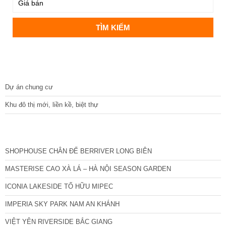
DỰ ÁN
Dự án chung cư
Khu đô thị mới, liền kề, biệt thự
CÁC DỰ ÁN MỚI NHẤT
SHOPHOUSE CHÂN ĐẾ BERRIVER LONG BIÊN
MASTERISE CAO XÀ LÁ – HÀ NỘI SEASON GARDEN
ICONIA LAKESIDE TỐ HỮU MIPEC
IMPERIA SKY PARK NAM AN KHÁNH
VIỆT YÊN RIVERSIDE BẮC GIANG