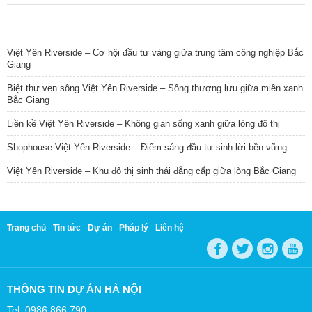
TIN NỔI BẬT
Việt Yên Riverside – Cơ hội đầu tư vàng giữa trung tâm công nghiệp Bắc
Giang
Biệt thự ven sông Việt Yên Riverside – Sống thượng lưu giữa miền xanh
Bắc Giang
Liền kề Việt Yên Riverside – Không gian sống xanh giữa lòng đô thị
Shophouse Việt Yên Riverside – Điểm sáng đầu tư sinh lời bền vững
Việt Yên Riverside – Khu đô thị sinh thái đẳng cấp giữa lòng Bắc Giang
Trang chủ
Tin tức
Dự án
Pháp lý
Liên hệ
THÔNG TIN DỰ ÁN HÀ NỘI
Tel: 0986 866 790