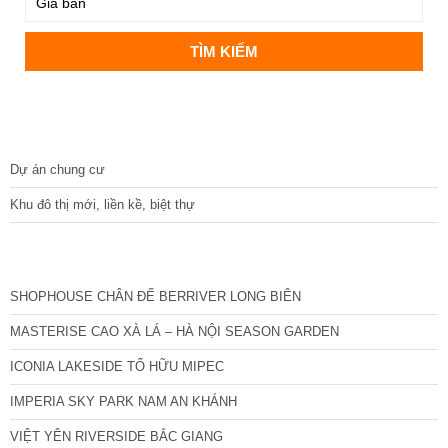
DỰ ÁN
Dự án chung cư
Khu đô thị mới, liền kề, biệt thự
CÁC DỰ ÁN MỚI NHẤT
SHOPHOUSE CHÂN ĐẾ BERRIVER LONG BIÊN
MASTERISE CAO XÀ LÁ – HÀ NỘI SEASON GARDEN
ICONIA LAKESIDE TỐ HỮU MIPEC
IMPERIA SKY PARK NAM AN KHÁNH
VIỆT YÊN RIVERSIDE BẮC GIANG