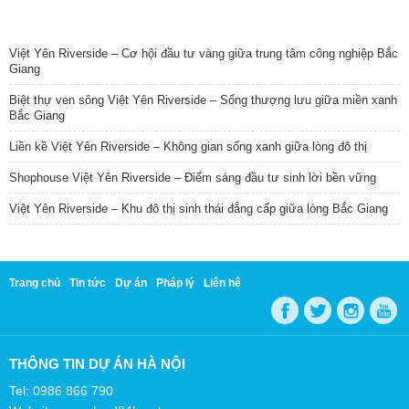
TIN NỔI BẬT
Việt Yên Riverside – Cơ hội đầu tư vàng giữa trung tâm công nghiệp Bắc
Giang
Biệt thự ven sông Việt Yên Riverside – Sống thượng lưu giữa miền xanh
Bắc Giang
Liền kề Việt Yên Riverside – Không gian sống xanh giữa lòng đô thị
Shophouse Việt Yên Riverside – Điểm sáng đầu tư sinh lời bền vững
Việt Yên Riverside – Khu đô thị sinh thái đẳng cấp giữa lòng Bắc Giang
Trang chủ
Tin tức
Dự án
Pháp lý
Liên hệ
THÔNG TIN DỰ ÁN HÀ NỘI
Tel: 0986 866 790