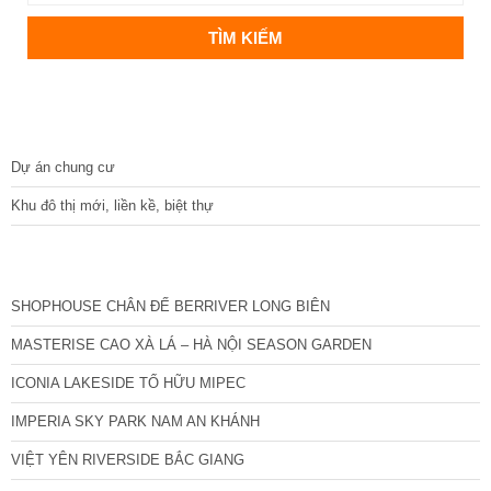
DỰ ÁN
Dự án chung cư
Khu đô thị mới, liền kề, biệt thự
CÁC DỰ ÁN MỚI NHẤT
SHOPHOUSE CHÂN ĐẾ BERRIVER LONG BIÊN
MASTERISE CAO XÀ LÁ – HÀ NỘI SEASON GARDEN
ICONIA LAKESIDE TỐ HỮU MIPEC
IMPERIA SKY PARK NAM AN KHÁNH
VIỆT YÊN RIVERSIDE BẮC GIANG