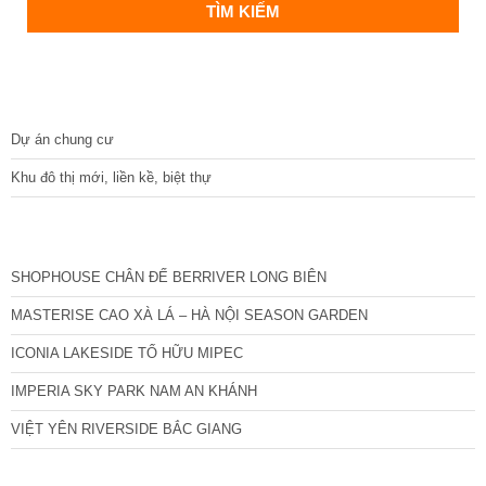
DỰ ÁN
Dự án chung cư
Khu đô thị mới, liền kề, biệt thự
CÁC DỰ ÁN MỚI NHẤT
SHOPHOUSE CHÂN ĐẾ BERRIVER LONG BIÊN
MASTERISE CAO XÀ LÁ – HÀ NỘI SEASON GARDEN
ICONIA LAKESIDE TỐ HỮU MIPEC
IMPERIA SKY PARK NAM AN KHÁNH
VIỆT YÊN RIVERSIDE BẮC GIANG