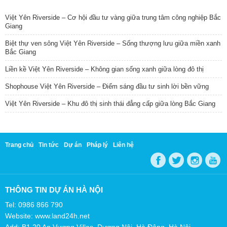
TIN NỔI BẬT
Việt Yên Riverside – Cơ hội đầu tư vàng giữa trung tâm công nghiệp Bắc
Giang
Biệt thự ven sông Việt Yên Riverside – Sống thượng lưu giữa miền xanh
Bắc Giang
Liền kề Việt Yên Riverside – Không gian sống xanh giữa lòng đô thị
Shophouse Việt Yên Riverside – Điểm sáng đầu tư sinh lời bền vững
Việt Yên Riverside – Khu đô thị sinh thái đẳng cấp giữa lòng Bắc Giang
Trang chủ
Tin tức
Dự án
Pháp lý
Liên hệ
THÔNG TIN DỰ ÁN HÀ NỘI
Tel: 0986 866 790
Website: www.land24h.net