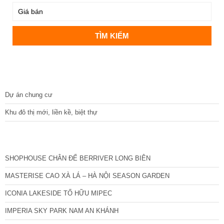
DỰ ÁN
Dự án chung cư
Khu đô thị mới, liền kề, biệt thự
CÁC DỰ ÁN MỚI NHẤT
SHOPHOUSE CHÂN ĐẾ BERRIVER LONG BIÊN
MASTERISE CAO XÀ LÁ – HÀ NỘI SEASON GARDEN
ICONIA LAKESIDE TỐ HỮU MIPEC
IMPERIA SKY PARK NAM AN KHÁNH