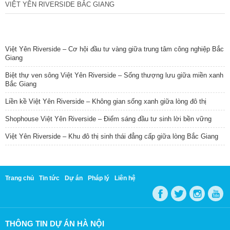
VIỆT YÊN RIVERSIDE BẮC GIANG
TIN NỔI BẬT
Việt Yên Riverside – Cơ hội đầu tư vàng giữa trung tâm công nghiệp Bắc
Giang
Biệt thự ven sông Việt Yên Riverside – Sống thượng lưu giữa miền xanh
Bắc Giang
Liền kề Việt Yên Riverside – Không gian sống xanh giữa lòng đô thị
Shophouse Việt Yên Riverside – Điểm sáng đầu tư sinh lời bền vững
Việt Yên Riverside – Khu đô thị sinh thái đẳng cấp giữa lòng Bắc Giang
Trang chủ
Tin tức
Dự án
Pháp lý
Liên hệ
THÔNG TIN DỰ ÁN HÀ NỘI