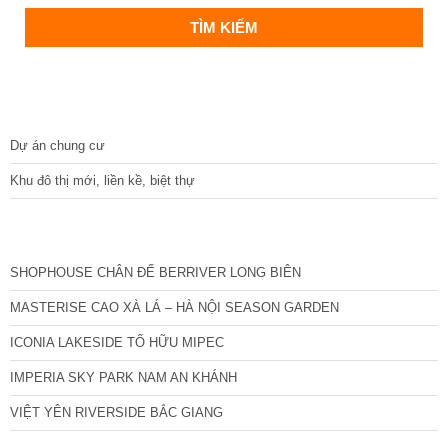
DỰ ÁN
Dự án chung cư
Khu đô thị mới, liền kề, biệt thự
CÁC DỰ ÁN MỚI NHẤT
SHOPHOUSE CHÂN ĐẾ BERRIVER LONG BIÊN
MASTERISE CAO XÀ LÁ – HÀ NỘI SEASON GARDEN
ICONIA LAKESIDE TỐ HỮU MIPEC
IMPERIA SKY PARK NAM AN KHÁNH
VIỆT YÊN RIVERSIDE BẮC GIANG