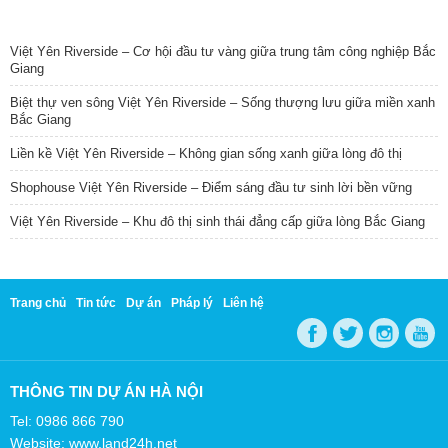
TIN NỔI BẬT
Việt Yên Riverside – Cơ hội đầu tư vàng giữa trung tâm công nghiệp Bắc
Giang
Biệt thự ven sông Việt Yên Riverside – Sống thượng lưu giữa miền xanh
Bắc Giang
Liền kề Việt Yên Riverside – Không gian sống xanh giữa lòng đô thị
Shophouse Việt Yên Riverside – Điểm sáng đầu tư sinh lời bền vững
Việt Yên Riverside – Khu đô thị sinh thái đẳng cấp giữa lòng Bắc Giang
Trang chủ
Tin tức
Dự án
Pháp lý
Liên hệ
THÔNG TIN DỰ ÁN HÀ NỘI
Tel: 0986 866 790
Website: www.land24h.net