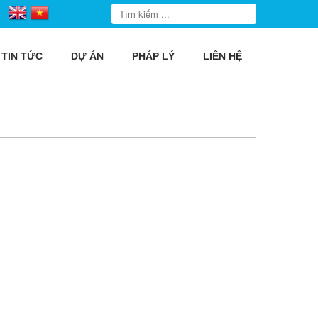
TIN TỨC
DỰ ÁN
PHÁP LÝ
LIÊN HỆ