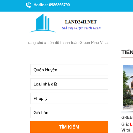
Hotline: 0986866790
Trang chủ
»
tiến độ thanh toán Green Pine Villas
TIẾ
TÌM KIẾM
GREEN
Giá:
L
Vị trí: