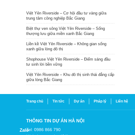
TIN NỔI BẬT
Việt Yên Riverside – Cơ hội đầu tư vàng giữa
trung tâm công nghiệp Bắc Giang
Biệt thự ven sông Việt Yên Riverside – Sống
thượng lưu giữa miền xanh Bắc Giang
Liền kề Việt Yên Riverside – Không gian sống
xanh giữa lòng đô thị
Shophouse Việt Yên Riverside – Điểm sáng đầu
tư sinh lời bền vững
Việt Yên Riverside – Khu đô thị sinh thái đẳng cấp
giữa lòng Bắc Giang
Trang chủ
Tin tức
Dự án
Pháp lý
Liên hệ
THÔNG TIN DỰ ÁN HÀ NỘI
Tel: 0986 866 790
Zalo