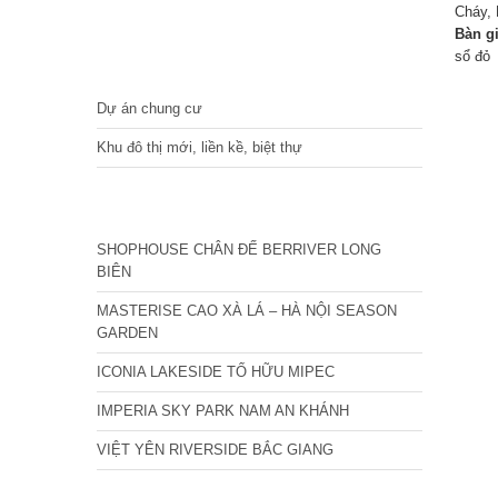
Cháy, 
Bàn g
sổ đỏ
DỰ ÁN
Dự án chung cư
Khu đô thị mới, liền kề, biệt thự
CÁC DỰ ÁN MỚI NHẤT
SHOPHOUSE CHÂN ĐẾ BERRIVER LONG
BIÊN
MASTERISE CAO XÀ LÁ – HÀ NỘI SEASON
GARDEN
ICONIA LAKESIDE TỐ HỮU MIPEC
IMPERIA SKY PARK NAM AN KHÁNH
VIỆT YÊN RIVERSIDE BẮC GIANG