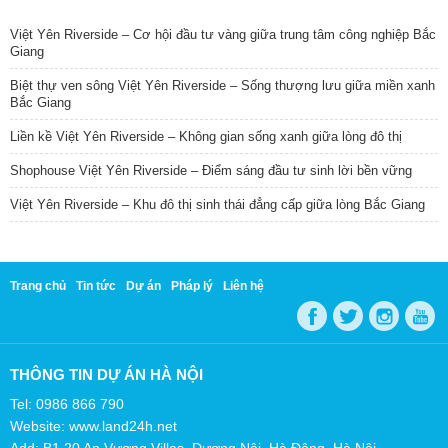
TIN NỔI BẬT
Việt Yên Riverside – Cơ hội đầu tư vàng giữa trung tâm công nghiệp Bắc
Giang
Biệt thự ven sông Việt Yên Riverside – Sống thượng lưu giữa miền xanh
Bắc Giang
Liền kề Việt Yên Riverside – Không gian sống xanh giữa lòng đô thị
Shophouse Việt Yên Riverside – Điểm sáng đầu tư sinh lời bền vững
Việt Yên Riverside – Khu đô thị sinh thái đẳng cấp giữa lòng Bắc Giang
Trang chủ
Tin tức
Dự án
Pháp lý
Liên hệ
THÔNG TIN DỰ ÁN HÀ NỘI
Tel: 0986 866 790
Website: www.land24h.net