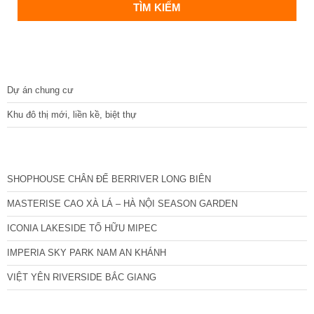
DỰ ÁN
Dự án chung cư
Khu đô thị mới, liền kề, biệt thự
CÁC DỰ ÁN MỚI NHẤT
SHOPHOUSE CHÂN ĐẾ BERRIVER LONG BIÊN
MASTERISE CAO XÀ LÁ – HÀ NỘI SEASON GARDEN
ICONIA LAKESIDE TỐ HỮU MIPEC
IMPERIA SKY PARK NAM AN KHÁNH
VIỆT YÊN RIVERSIDE BẮC GIANG