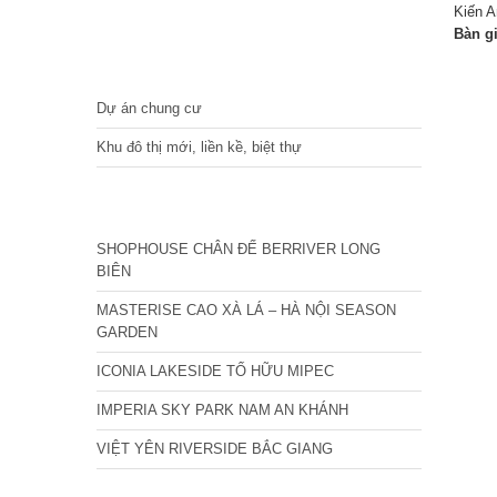
Kiến A
Bàn g
DỰ ÁN
Dự án chung cư
Khu đô thị mới, liền kề, biệt thự
CÁC DỰ ÁN MỚI NHẤT
SHOPHOUSE CHÂN ĐẾ BERRIVER LONG
BIÊN
MASTERISE CAO XÀ LÁ – HÀ NỘI SEASON
GARDEN
ICONIA LAKESIDE TỐ HỮU MIPEC
IMPERIA SKY PARK NAM AN KHÁNH
VIỆT YÊN RIVERSIDE BẮC GIANG