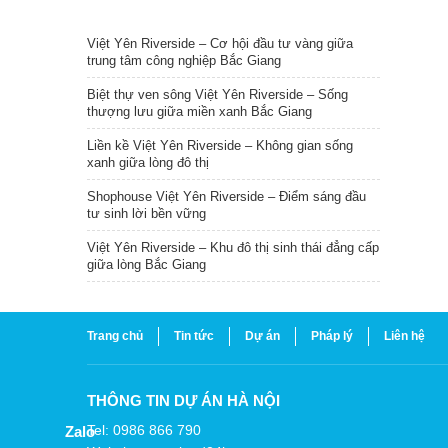
TIN NỔI BẬT
Việt Yên Riverside – Cơ hội đầu tư vàng giữa
trung tâm công nghiệp Bắc Giang
Biệt thự ven sông Việt Yên Riverside – Sống
thượng lưu giữa miền xanh Bắc Giang
Liền kề Việt Yên Riverside – Không gian sống
xanh giữa lòng đô thị
Shophouse Việt Yên Riverside – Điểm sáng đầu
tư sinh lời bền vững
Việt Yên Riverside – Khu đô thị sinh thái đẳng cấp
giữa lòng Bắc Giang
Trang chủ
Tin tức
Dự án
Pháp lý
Liên hệ
THÔNG TIN DỰ ÁN HÀ NỘI
Tel: 0986 866 790
Zalo