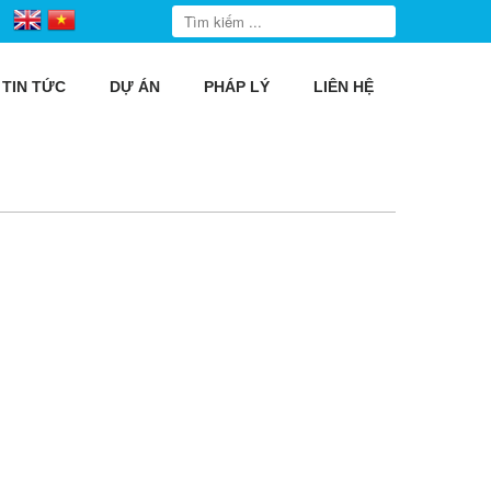
TIN TỨC
DỰ ÁN
PHÁP LÝ
LIÊN HỆ