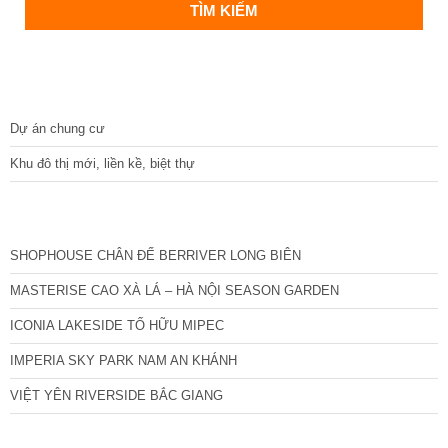
DỰ ÁN
Dự án chung cư
Khu đô thị mới, liền kề, biệt thự
CÁC DỰ ÁN MỚI NHẤT
SHOPHOUSE CHÂN ĐẾ BERRIVER LONG BIÊN
MASTERISE CAO XÀ LÁ – HÀ NỘI SEASON GARDEN
ICONIA LAKESIDE TỐ HỮU MIPEC
IMPERIA SKY PARK NAM AN KHÁNH
VIỆT YÊN RIVERSIDE BẮC GIANG