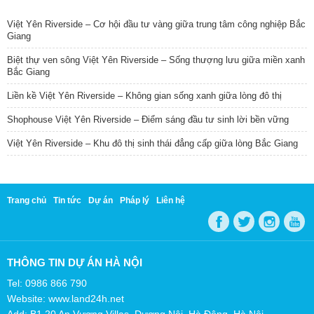
TIN NỔI BẬT
Việt Yên Riverside – Cơ hội đầu tư vàng giữa trung tâm công nghiệp Bắc
Giang
Biệt thự ven sông Việt Yên Riverside – Sống thượng lưu giữa miền xanh
Bắc Giang
Liền kề Việt Yên Riverside – Không gian sống xanh giữa lòng đô thị
Shophouse Việt Yên Riverside – Điểm sáng đầu tư sinh lời bền vững
Việt Yên Riverside – Khu đô thị sinh thái đẳng cấp giữa lòng Bắc Giang
Trang chủ
Tin tức
Dự án
Pháp lý
Liên hệ
THÔNG TIN DỰ ÁN HÀ NỘI
Tel: 0986 866 790
Website: www.land24h.net