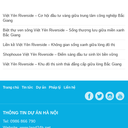
TIN NỔI BẬT
Việt Yên Riverside – Cơ hội đầu tư vàng giữa trung tâm công nghiệp Bắc
Giang
Biệt thự ven sông Việt Yên Riverside – Sống thượng lưu giữa miền xanh
Bắc Giang
Liền kề Việt Yên Riverside – Không gian sống xanh giữa lòng đô thị
Shophouse Việt Yên Riverside – Điểm sáng đầu tư sinh lời bền vững
Việt Yên Riverside – Khu đô thị sinh thái đẳng cấp giữa lòng Bắc Giang
Trang chủ
Tin tức
Dự án
Pháp lý
Liên hệ
THÔNG TIN DỰ ÁN HÀ NỘI
Tel: 0986 866 790
Website: www.land24h.net