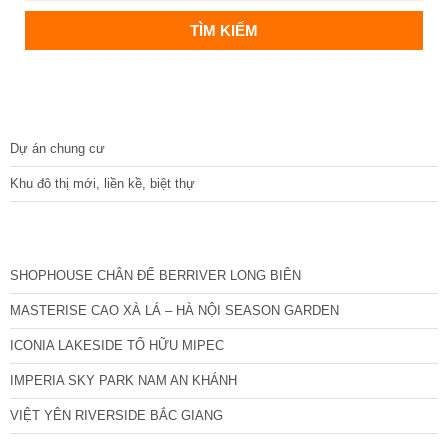
DỰ ÁN
Dự án chung cư
Khu đô thị mới, liền kề, biệt thự
CÁC DỰ ÁN MỚI NHẤT
SHOPHOUSE CHÂN ĐẾ BERRIVER LONG BIÊN
MASTERISE CAO XÀ LÁ – HÀ NỘI SEASON GARDEN
ICONIA LAKESIDE TỐ HỮU MIPEC
IMPERIA SKY PARK NAM AN KHÁNH
VIỆT YÊN RIVERSIDE BẮC GIANG