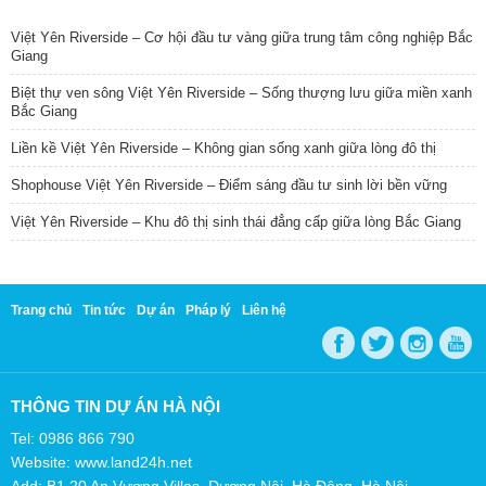
TIN NỔI BẬT
Việt Yên Riverside – Cơ hội đầu tư vàng giữa trung tâm công nghiệp Bắc
Giang
Biệt thự ven sông Việt Yên Riverside – Sống thượng lưu giữa miền xanh
Bắc Giang
Liền kề Việt Yên Riverside – Không gian sống xanh giữa lòng đô thị
Shophouse Việt Yên Riverside – Điểm sáng đầu tư sinh lời bền vững
Việt Yên Riverside – Khu đô thị sinh thái đẳng cấp giữa lòng Bắc Giang
Trang chủ
Tin tức
Dự án
Pháp lý
Liên hệ
THÔNG TIN DỰ ÁN HÀ NỘI
Tel: 0986 866 790
Website: www.land24h.net