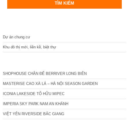
DỰ ÁN
Dự án chung cư
Khu đô thị mới, liền kề, biệt thự
CÁC DỰ ÁN MỚI NHẤT
SHOPHOUSE CHÂN ĐẾ BERRIVER LONG BIÊN
MASTERISE CAO XÀ LÁ – HÀ NỘI SEASON GARDEN
ICONIA LAKESIDE TỐ HỮU MIPEC
IMPERIA SKY PARK NAM AN KHÁNH
VIỆT YÊN RIVERSIDE BẮC GIANG