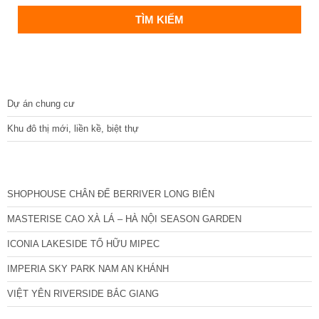
DỰ ÁN
Dự án chung cư
Khu đô thị mới, liền kề, biệt thự
CÁC DỰ ÁN MỚI NHẤT
SHOPHOUSE CHÂN ĐẾ BERRIVER LONG BIÊN
MASTERISE CAO XÀ LÁ – HÀ NỘI SEASON GARDEN
ICONIA LAKESIDE TỐ HỮU MIPEC
IMPERIA SKY PARK NAM AN KHÁNH
VIỆT YÊN RIVERSIDE BẮC GIANG