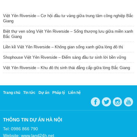
TIN NỔI BẬT
Việt Yên Riverside – Cơ hội đầu tư vàng giữa trung tâm công nghiệp Bắc
Giang
Biệt thự ven sông Việt Yên Riverside – Sống thượng lưu giữa miền xanh
Bắc Giang
Liền kề Việt Yên Riverside – Không gian sống xanh giữa lòng đô thị
Shophouse Việt Yên Riverside – Điểm sáng đầu tư sinh lời bền vững
Việt Yên Riverside – Khu đô thị sinh thái đẳng cấp giữa lòng Bắc Giang
Trang chủ
Tin tức
Dự án
Pháp lý
Liên hệ
THÔNG TIN DỰ ÁN HÀ NỘI
Tel: 0986 866 790
Website: www.land24h.net