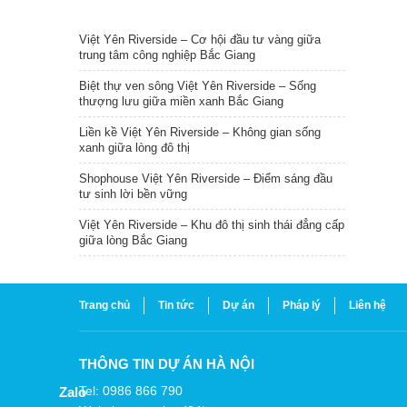
TIN NỔI BẬT
Việt Yên Riverside – Cơ hội đầu tư vàng giữa
trung tâm công nghiệp Bắc Giang
Biệt thự ven sông Việt Yên Riverside – Sống
thượng lưu giữa miền xanh Bắc Giang
Liền kề Việt Yên Riverside – Không gian sống
xanh giữa lòng đô thị
Shophouse Việt Yên Riverside – Điểm sáng đầu
tư sinh lời bền vững
Việt Yên Riverside – Khu đô thị sinh thái đẳng cấp
giữa lòng Bắc Giang
Trang chủ
Tin tức
Dự án
Pháp lý
Liên hệ
THÔNG TIN DỰ ÁN HÀ NỘI
Tel: 0986 866 790
Zalo