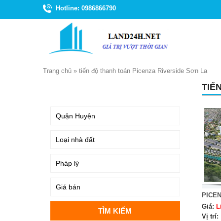
Hotline: 0986866790
Trang chủ
»
tiến độ thanh toán Picenza Riverside Sơn La
TIẾ
TÌM KIẾM
PICEN
Giá:
L
Vị trí: