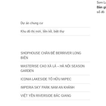
Sơn L
Bàn g
sổ đỏ
DỰ ÁN
Dự án chung cư
Khu đô thị mới, liền kề, biệt thự
CÁC DỰ ÁN MỚI NHẤT
SHOPHOUSE CHÂN ĐẾ BERRIVER LONG
BIÊN
MASTERISE CAO XÀ LÁ – HÀ NỘI SEASON
GARDEN
ICONIA LAKESIDE TỐ HỮU MIPEC
IMPERIA SKY PARK NAM AN KHÁNH
VIỆT YÊN RIVERSIDE BẮC GIANG