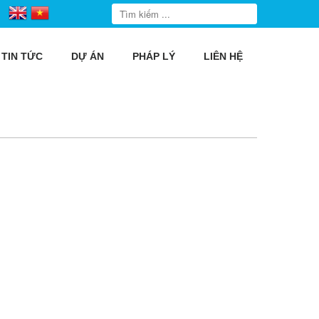
TIN TỨC
DỰ ÁN
PHÁP LÝ
LIÊN HỆ