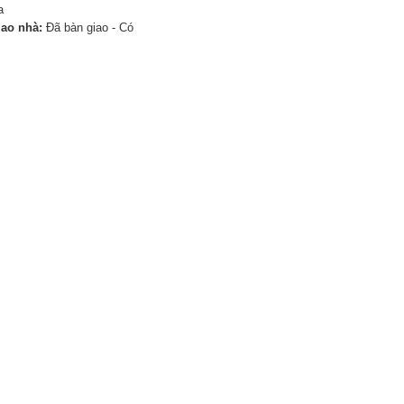
a
iao nhà:
Đã bàn giao - Có