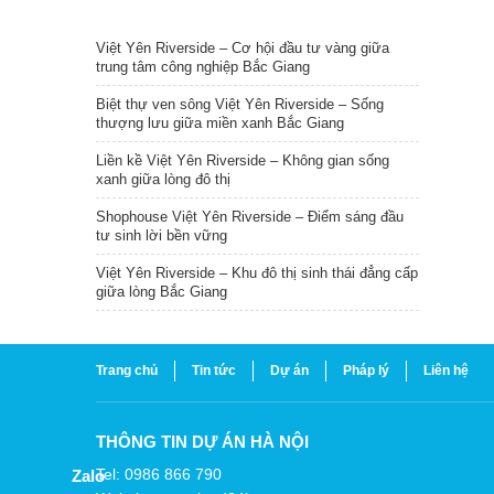
TIN NỔI BẬT
Việt Yên Riverside – Cơ hội đầu tư vàng giữa
trung tâm công nghiệp Bắc Giang
Biệt thự ven sông Việt Yên Riverside – Sống
thượng lưu giữa miền xanh Bắc Giang
Liền kề Việt Yên Riverside – Không gian sống
xanh giữa lòng đô thị
Shophouse Việt Yên Riverside – Điểm sáng đầu
tư sinh lời bền vững
Việt Yên Riverside – Khu đô thị sinh thái đẳng cấp
giữa lòng Bắc Giang
Trang chủ
Tin tức
Dự án
Pháp lý
Liên hệ
THÔNG TIN DỰ ÁN HÀ NỘI
Tel: 0986 866 790
Zalo