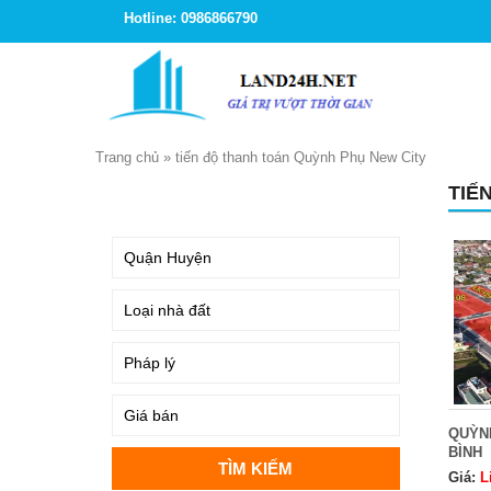
Hotline: 0986866790
Trang chủ
»
tiến độ thanh toán Quỳnh Phụ New City
TIẾ
TÌM KIẾM
QUỲNH
BÌNH
Giá:
L