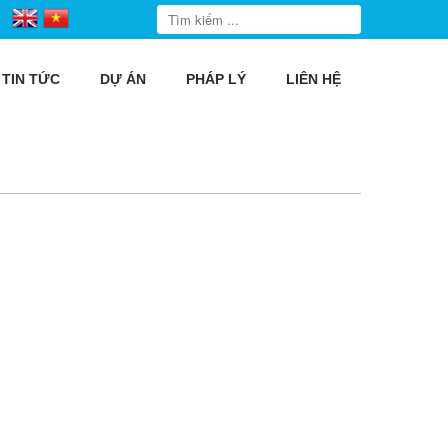
TIN TỨC
DỰ ÁN
PHÁP LÝ
LIÊN HỆ