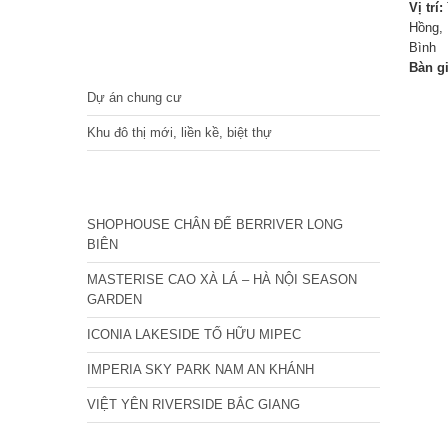
Vị trí:
Hồng, 
Bình
DỰ ÁN
Bàn g
Dự án chung cư
Khu đô thị mới, liền kề, biệt thự
CÁC DỰ ÁN MỚI NHẤT
SHOPHOUSE CHÂN ĐẾ BERRIVER LONG
BIÊN
MASTERISE CAO XÀ LÁ – HÀ NỘI SEASON
GARDEN
ICONIA LAKESIDE TỐ HỮU MIPEC
IMPERIA SKY PARK NAM AN KHÁNH
VIỆT YÊN RIVERSIDE BẮC GIANG