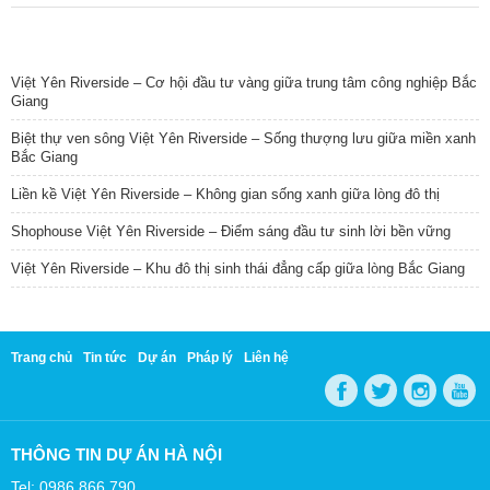
TIN NỔI BẬT
Việt Yên Riverside – Cơ hội đầu tư vàng giữa trung tâm công nghiệp Bắc
Giang
Biệt thự ven sông Việt Yên Riverside – Sống thượng lưu giữa miền xanh
Bắc Giang
Liền kề Việt Yên Riverside – Không gian sống xanh giữa lòng đô thị
Shophouse Việt Yên Riverside – Điểm sáng đầu tư sinh lời bền vững
Việt Yên Riverside – Khu đô thị sinh thái đẳng cấp giữa lòng Bắc Giang
Trang chủ
Tin tức
Dự án
Pháp lý
Liên hệ
THÔNG TIN DỰ ÁN HÀ NỘI
Tel: 0986 866 790