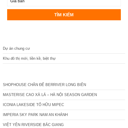
DỰ ÁN
Dự án chung cư
Khu đô thị mới, liền kề, biệt thự
CÁC DỰ ÁN MỚI NHẤT
SHOPHOUSE CHÂN ĐẾ BERRIVER LONG BIÊN
MASTERISE CAO XÀ LÁ – HÀ NỘI SEASON GARDEN
ICONIA LAKESIDE TỐ HỮU MIPEC
IMPERIA SKY PARK NAM AN KHÁNH
VIỆT YÊN RIVERSIDE BẮC GIANG