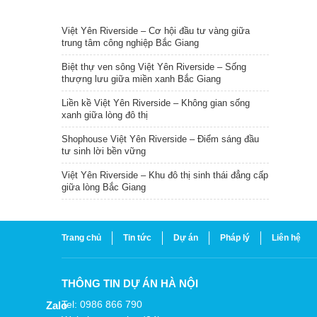
TIN NỔI BẬT
Việt Yên Riverside – Cơ hội đầu tư vàng giữa
trung tâm công nghiệp Bắc Giang
Biệt thự ven sông Việt Yên Riverside – Sống
thượng lưu giữa miền xanh Bắc Giang
Liền kề Việt Yên Riverside – Không gian sống
xanh giữa lòng đô thị
Shophouse Việt Yên Riverside – Điểm sáng đầu
tư sinh lời bền vững
Việt Yên Riverside – Khu đô thị sinh thái đẳng cấp
giữa lòng Bắc Giang
Trang chủ
Tin tức
Dự án
Pháp lý
Liên hệ
THÔNG TIN DỰ ÁN HÀ NỘI
Tel: 0986 866 790
Zalo