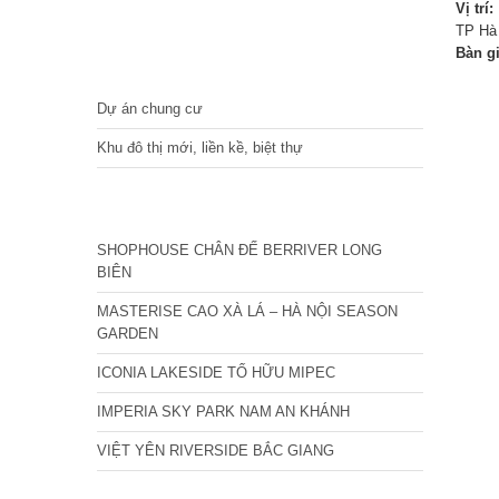
Vị trí:
TP Hà
Bàn g
DỰ ÁN
Dự án chung cư
Khu đô thị mới, liền kề, biệt thự
CÁC DỰ ÁN MỚI NHẤT
SHOPHOUSE CHÂN ĐẾ BERRIVER LONG
BIÊN
MASTERISE CAO XÀ LÁ – HÀ NỘI SEASON
GARDEN
ICONIA LAKESIDE TỐ HỮU MIPEC
IMPERIA SKY PARK NAM AN KHÁNH
VIỆT YÊN RIVERSIDE BẮC GIANG