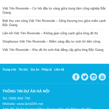
TIN NỔI BẬT
Việt Yên Riverside – Cơ hội đầu tư vàng giữa trung tâm công nghiệp Bắc
Giang
Biệt thự ven sông Việt Yên Riverside – Sống thượng lưu giữa miền xanh
Bắc Giang
Liền kề Việt Yên Riverside – Không gian sống xanh giữa lòng đô thị
Shophouse Việt Yên Riverside – Điểm sáng đầu tư sinh lời bền vững
Việt Yên Riverside – Khu đô thị sinh thái đẳng cấp giữa lòng Bắc Giang
Trang chủ
Tin tức
Dự án
Pháp lý
Liên hệ
THÔNG TIN DỰ ÁN HÀ NỘI
Tel: 0986 866 790
Website: www.land24h.net