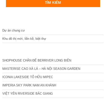
DỰ ÁN
Dự án chung cư
Khu đô thị mới, liền kề, biệt thự
CÁC DỰ ÁN MỚI NHẤT
SHOPHOUSE CHÂN ĐẾ BERRIVER LONG BIÊN
MASTERISE CAO XÀ LÁ – HÀ NỘI SEASON GARDEN
ICONIA LAKESIDE TỐ HỮU MIPEC
IMPERIA SKY PARK NAM AN KHÁNH
VIỆT YÊN RIVERSIDE BẮC GIANG