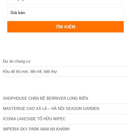
DỰ ÁN
Dự án chung cư
Khu đô thị mới, liền kề, biệt thự
CÁC DỰ ÁN MỚI NHẤT
SHOPHOUSE CHÂN ĐẾ BERRIVER LONG BIÊN
MASTERISE CAO XÀ LÁ – HÀ NỘI SEASON GARDEN
ICONIA LAKESIDE TỐ HỮU MIPEC
IMPERIA SKY PARK NAM AN KHÁNH