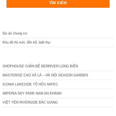
DỰ ÁN
Dự án chung cư
Khu đô thị mới, liền kề, biệt thự
CÁC DỰ ÁN MỚI NHẤT
SHOPHOUSE CHÂN ĐẾ BERRIVER LONG BIÊN
MASTERISE CAO XÀ LÁ – HÀ NỘI SEASON GARDEN
ICONIA LAKESIDE TỐ HỮU MIPEC
IMPERIA SKY PARK NAM AN KHÁNH
VIỆT YÊN RIVERSIDE BẮC GIANG