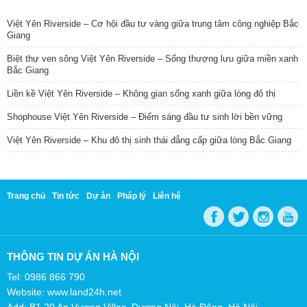
TIN NỔI BẬT
Việt Yên Riverside – Cơ hội đầu tư vàng giữa trung tâm công nghiệp Bắc
Giang
Biệt thự ven sông Việt Yên Riverside – Sống thượng lưu giữa miền xanh
Bắc Giang
Liền kề Việt Yên Riverside – Không gian sống xanh giữa lòng đô thị
Shophouse Việt Yên Riverside – Điểm sáng đầu tư sinh lời bền vững
Việt Yên Riverside – Khu đô thị sinh thái đẳng cấp giữa lòng Bắc Giang
Trang chủ
Tin tức
Dự án
Pháp lý
Liên hệ
THÔNG TIN DỰ ÁN HÀ NỘI
Tel: 0986 866 790
Website: www.land24h.net