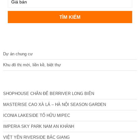
DỰ ÁN
Dự án chung cư
Khu đô thị mới, liền kề, biệt thự
CÁC DỰ ÁN MỚI NHẤT
SHOPHOUSE CHÂN ĐẾ BERRIVER LONG BIÊN
MASTERISE CAO XÀ LÁ – HÀ NỘI SEASON GARDEN
ICONIA LAKESIDE TỐ HỮU MIPEC
IMPERIA SKY PARK NAM AN KHÁNH
VIỆT YÊN RIVERSIDE BẮC GIANG