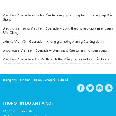
TIN NỔI BẬT
Việt Yên Riverside – Cơ hội đầu tư vàng giữa trung tâm công nghiệp Bắc
Giang
Biệt thự ven sông Việt Yên Riverside – Sống thượng lưu giữa miền xanh
Bắc Giang
Liền kề Việt Yên Riverside – Không gian sống xanh giữa lòng đô thị
Shophouse Việt Yên Riverside – Điểm sáng đầu tư sinh lời bền vững
Việt Yên Riverside – Khu đô thị sinh thái đẳng cấp giữa lòng Bắc Giang
Trang chủ
Tin tức
Dự án
Pháp lý
Liên hệ
THÔNG TIN DỰ ÁN HÀ NỘI
Tel: 0986 866 790