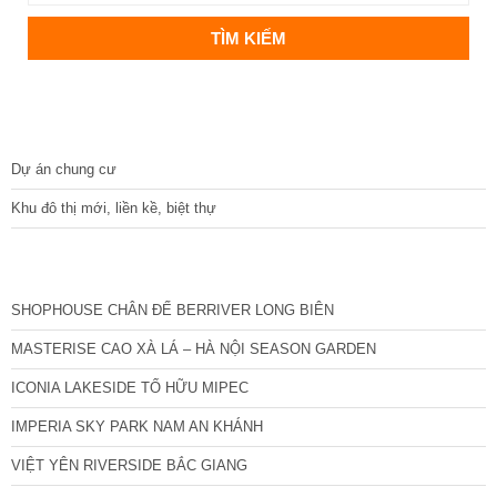
DỰ ÁN
Dự án chung cư
Khu đô thị mới, liền kề, biệt thự
CÁC DỰ ÁN MỚI NHẤT
SHOPHOUSE CHÂN ĐẾ BERRIVER LONG BIÊN
MASTERISE CAO XÀ LÁ – HÀ NỘI SEASON GARDEN
ICONIA LAKESIDE TỐ HỮU MIPEC
IMPERIA SKY PARK NAM AN KHÁNH
VIỆT YÊN RIVERSIDE BẮC GIANG