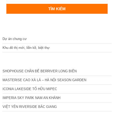
DỰ ÁN
Dự án chung cư
Khu đô thị mới, liền kề, biệt thự
CÁC DỰ ÁN MỚI NHẤT
SHOPHOUSE CHÂN ĐẾ BERRIVER LONG BIÊN
MASTERISE CAO XÀ LÁ – HÀ NỘI SEASON GARDEN
ICONIA LAKESIDE TỐ HỮU MIPEC
IMPERIA SKY PARK NAM AN KHÁNH
VIỆT YÊN RIVERSIDE BẮC GIANG