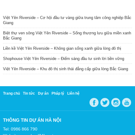
TIN NỔI BẬT
Việt Yên Riverside – Cơ hội đầu tư vàng giữa trung tâm công nghiệp Bắc
Giang
Biệt thự ven sông Việt Yên Riverside – Sống thượng lưu giữa miền xanh
Bắc Giang
Liền kề Việt Yên Riverside – Không gian sống xanh giữa lòng đô thị
Shophouse Việt Yên Riverside – Điểm sáng đầu tư sinh lời bền vững
Việt Yên Riverside – Khu đô thị sinh thái đẳng cấp giữa lòng Bắc Giang
Trang chủ
Tin tức
Dự án
Pháp lý
Liên hệ
THÔNG TIN DỰ ÁN HÀ NỘI
Tel: 0986 866 790