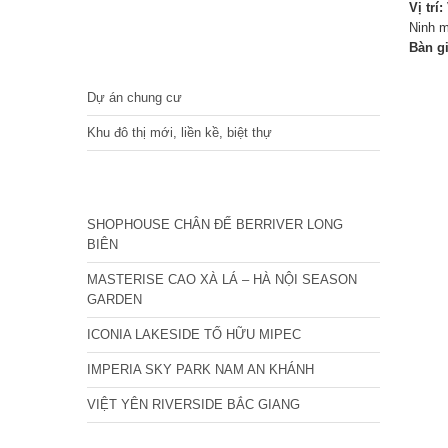
Vị trí:
Ninh 
Bàn g
DỰ ÁN
Dự án chung cư
Khu đô thị mới, liền kề, biệt thự
CÁC DỰ ÁN MỚI NHẤT
SHOPHOUSE CHÂN ĐẾ BERRIVER LONG
BIÊN
MASTERISE CAO XÀ LÁ – HÀ NỘI SEASON
GARDEN
ICONIA LAKESIDE TỐ HỮU MIPEC
IMPERIA SKY PARK NAM AN KHÁNH
VIỆT YÊN RIVERSIDE BẮC GIANG