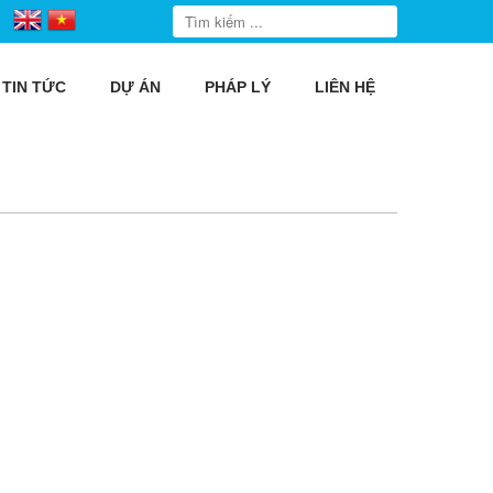
TIN TỨC
DỰ ÁN
PHÁP LÝ
LIÊN HỆ