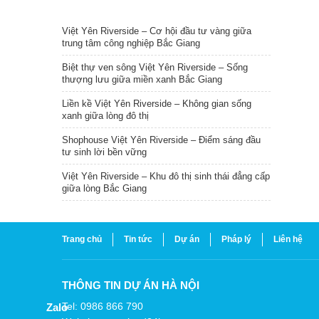
TIN NỔI BẬT
Việt Yên Riverside – Cơ hội đầu tư vàng giữa
trung tâm công nghiệp Bắc Giang
Biệt thự ven sông Việt Yên Riverside – Sống
thượng lưu giữa miền xanh Bắc Giang
Liền kề Việt Yên Riverside – Không gian sống
xanh giữa lòng đô thị
Shophouse Việt Yên Riverside – Điểm sáng đầu
tư sinh lời bền vững
Việt Yên Riverside – Khu đô thị sinh thái đẳng cấp
giữa lòng Bắc Giang
Trang chủ
Tin tức
Dự án
Pháp lý
Liên hệ
THÔNG TIN DỰ ÁN HÀ NỘI
Tel: 0986 866 790
Zalo