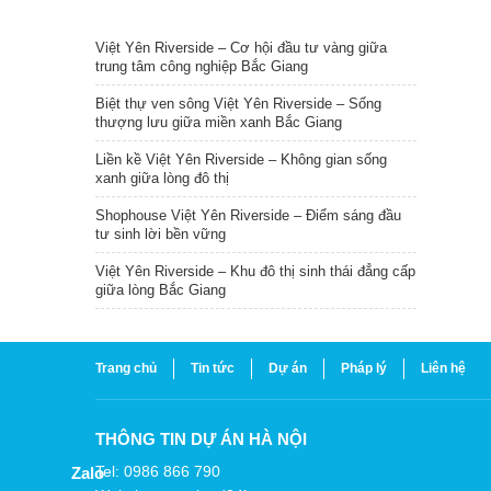
TIN NỔI BẬT
Việt Yên Riverside – Cơ hội đầu tư vàng giữa
trung tâm công nghiệp Bắc Giang
Biệt thự ven sông Việt Yên Riverside – Sống
thượng lưu giữa miền xanh Bắc Giang
Liền kề Việt Yên Riverside – Không gian sống
xanh giữa lòng đô thị
Shophouse Việt Yên Riverside – Điểm sáng đầu
tư sinh lời bền vững
Việt Yên Riverside – Khu đô thị sinh thái đẳng cấp
giữa lòng Bắc Giang
Trang chủ
Tin tức
Dự án
Pháp lý
Liên hệ
THÔNG TIN DỰ ÁN HÀ NỘI
Tel: 0986 866 790
Zalo