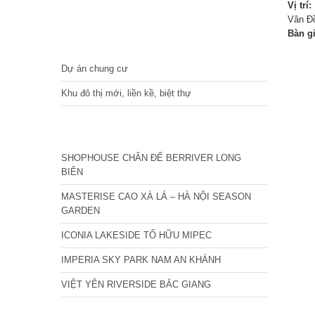
Vị trí:
Vân Đồ
Bàn g
DỰ ÁN
Dự án chung cư
Khu đô thị mới, liền kề, biệt thự
CÁC DỰ ÁN MỚI NHẤT
SHOPHOUSE CHÂN ĐẾ BERRIVER LONG
BIÊN
MASTERISE CAO XÀ LÁ – HÀ NỘI SEASON
GARDEN
ICONIA LAKESIDE TỐ HỮU MIPEC
IMPERIA SKY PARK NAM AN KHÁNH
VIỆT YÊN RIVERSIDE BẮC GIANG