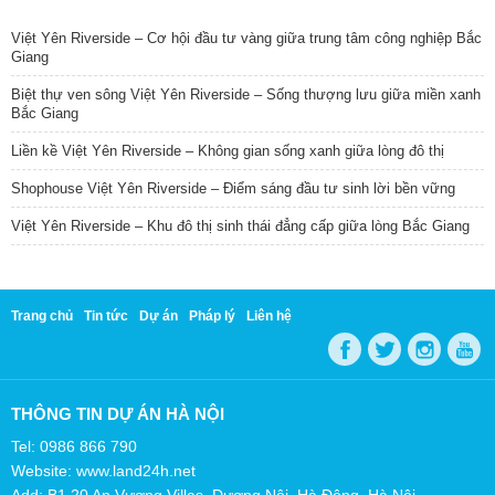
TIN NỔI BẬT
Việt Yên Riverside – Cơ hội đầu tư vàng giữa trung tâm công nghiệp Bắc
Giang
Biệt thự ven sông Việt Yên Riverside – Sống thượng lưu giữa miền xanh
Bắc Giang
Liền kề Việt Yên Riverside – Không gian sống xanh giữa lòng đô thị
Shophouse Việt Yên Riverside – Điểm sáng đầu tư sinh lời bền vững
Việt Yên Riverside – Khu đô thị sinh thái đẳng cấp giữa lòng Bắc Giang
Trang chủ
Tin tức
Dự án
Pháp lý
Liên hệ
THÔNG TIN DỰ ÁN HÀ NỘI
Tel: 0986 866 790
Website: www.land24h.net