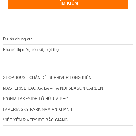
DỰ ÁN
Dự án chung cư
Khu đô thị mới, liền kề, biệt thự
CÁC DỰ ÁN MỚI NHẤT
SHOPHOUSE CHÂN ĐẾ BERRIVER LONG BIÊN
MASTERISE CAO XÀ LÁ – HÀ NỘI SEASON GARDEN
ICONIA LAKESIDE TỐ HỮU MIPEC
IMPERIA SKY PARK NAM AN KHÁNH
VIỆT YÊN RIVERSIDE BẮC GIANG