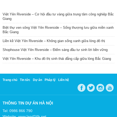
TIN NỔI BẬT
Việt Yên Riverside – Cơ hội đầu tư vàng giữa trung tâm công nghiệp Bắc
Giang
Biệt thự ven sông Việt Yên Riverside – Sống thượng lưu giữa miền xanh
Bắc Giang
Liền kề Việt Yên Riverside – Không gian sống xanh giữa lòng đô thị
Shophouse Việt Yên Riverside – Điểm sáng đầu tư sinh lời bền vững
Việt Yên Riverside – Khu đô thị sinh thái đẳng cấp giữa lòng Bắc Giang
Trang chủ
Tin tức
Dự án
Pháp lý
Liên hệ
THÔNG TIN DỰ ÁN HÀ NỘI
Tel: 0986 866 790
Website: www.land24h.net