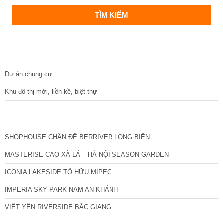
DỰ ÁN
Dự án chung cư
Khu đô thị mới, liền kề, biệt thự
CÁC DỰ ÁN MỚI NHẤT
SHOPHOUSE CHÂN ĐẾ BERRIVER LONG BIÊN
MASTERISE CAO XÀ LÁ – HÀ NỘI SEASON GARDEN
ICONIA LAKESIDE TỐ HỮU MIPEC
IMPERIA SKY PARK NAM AN KHÁNH
VIỆT YÊN RIVERSIDE BẮC GIANG