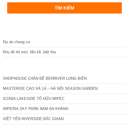
DỰ ÁN
Dự án chung cư
Khu đô thị mới, liền kề, biệt thự
CÁC DỰ ÁN MỚI NHẤT
SHOPHOUSE CHÂN ĐẾ BERRIVER LONG BIÊN
MASTERISE CAO XÀ LÁ – HÀ NỘI SEASON GARDEN
ICONIA LAKESIDE TỐ HỮU MIPEC
IMPERIA SKY PARK NAM AN KHÁNH
VIỆT YÊN RIVERSIDE BẮC GIANG