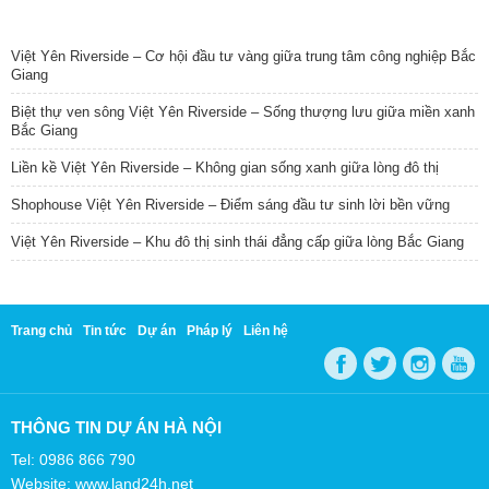
TIN NỔI BẬT
Việt Yên Riverside – Cơ hội đầu tư vàng giữa trung tâm công nghiệp Bắc
Giang
Biệt thự ven sông Việt Yên Riverside – Sống thượng lưu giữa miền xanh
Bắc Giang
Liền kề Việt Yên Riverside – Không gian sống xanh giữa lòng đô thị
Shophouse Việt Yên Riverside – Điểm sáng đầu tư sinh lời bền vững
Việt Yên Riverside – Khu đô thị sinh thái đẳng cấp giữa lòng Bắc Giang
Trang chủ
Tin tức
Dự án
Pháp lý
Liên hệ
THÔNG TIN DỰ ÁN HÀ NỘI
Tel: 0986 866 790
Website: www.land24h.net