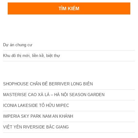
DỰ ÁN
Dự án chung cư
Khu đô thị mới, liền kề, biệt thự
CÁC DỰ ÁN MỚI NHẤT
SHOPHOUSE CHÂN ĐẾ BERRIVER LONG BIÊN
MASTERISE CAO XÀ LÁ – HÀ NỘI SEASON GARDEN
ICONIA LAKESIDE TỐ HỮU MIPEC
IMPERIA SKY PARK NAM AN KHÁNH
VIỆT YÊN RIVERSIDE BẮC GIANG