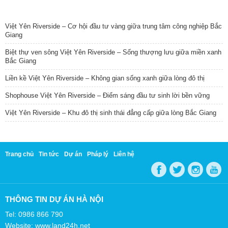
TIN NỔI BẬT
Việt Yên Riverside – Cơ hội đầu tư vàng giữa trung tâm công nghiệp Bắc
Giang
Biệt thự ven sông Việt Yên Riverside – Sống thượng lưu giữa miền xanh
Bắc Giang
Liền kề Việt Yên Riverside – Không gian sống xanh giữa lòng đô thị
Shophouse Việt Yên Riverside – Điểm sáng đầu tư sinh lời bền vững
Việt Yên Riverside – Khu đô thị sinh thái đẳng cấp giữa lòng Bắc Giang
Trang chủ
Tin tức
Dự án
Pháp lý
Liên hệ
THÔNG TIN DỰ ÁN HÀ NỘI
Tel: 0986 866 790
Website: www.land24h.net