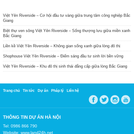
TIN NỔI BẬT
Việt Yên Riverside – Cơ hội đầu tư vàng giữa trung tâm công nghiệp Bắc
Giang
Biệt thự ven sông Việt Yên Riverside – Sống thượng lưu giữa miền xanh
Bắc Giang
Liền kề Việt Yên Riverside – Không gian sống xanh giữa lòng đô thị
Shophouse Việt Yên Riverside – Điểm sáng đầu tư sinh lời bền vững
Việt Yên Riverside – Khu đô thị sinh thái đẳng cấp giữa lòng Bắc Giang
Trang chủ
Tin tức
Dự án
Pháp lý
Liên hệ
THÔNG TIN DỰ ÁN HÀ NỘI
Tel: 0986 866 790
Website: www.land24h.net