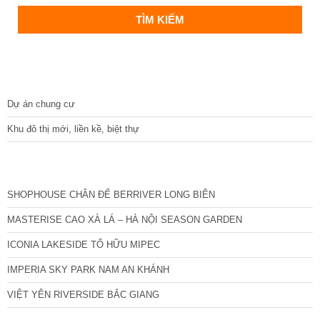
DỰ ÁN
Dự án chung cư
Khu đô thị mới, liền kề, biệt thự
CÁC DỰ ÁN MỚI NHẤT
SHOPHOUSE CHÂN ĐẾ BERRIVER LONG BIÊN
MASTERISE CAO XÀ LÁ – HÀ NỘI SEASON GARDEN
ICONIA LAKESIDE TỐ HỮU MIPEC
IMPERIA SKY PARK NAM AN KHÁNH
VIỆT YÊN RIVERSIDE BẮC GIANG