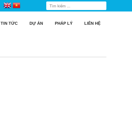
TIN TỨC
DỰ ÁN
PHÁP LÝ
LIÊN HỆ