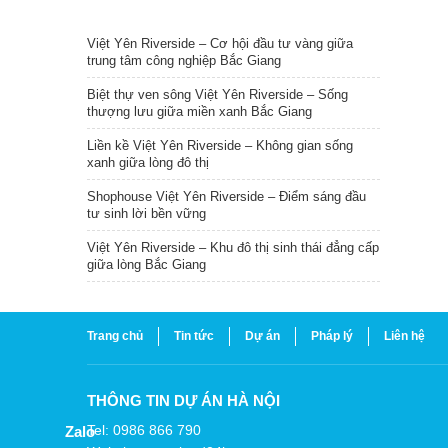
TIN NỔI BẬT
Việt Yên Riverside – Cơ hội đầu tư vàng giữa
trung tâm công nghiệp Bắc Giang
Biệt thự ven sông Việt Yên Riverside – Sống
thượng lưu giữa miền xanh Bắc Giang
Liền kề Việt Yên Riverside – Không gian sống
xanh giữa lòng đô thị
Shophouse Việt Yên Riverside – Điểm sáng đầu
tư sinh lời bền vững
Việt Yên Riverside – Khu đô thị sinh thái đẳng cấp
giữa lòng Bắc Giang
Trang chủ
Tin tức
Dự án
Pháp lý
Liên hệ
THÔNG TIN DỰ ÁN HÀ NỘI
Tel: 0986 866 790
Zalo