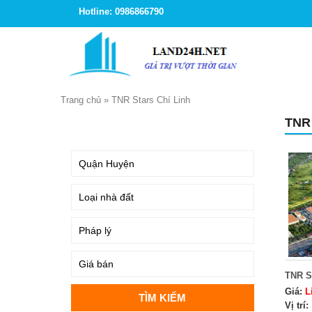
Hotline: 0986866790
Trang chủ
»
TNR Stars Chí Linh
TNR
TÌM KIẾM
TNR S
Giá:
L
Vị trí: