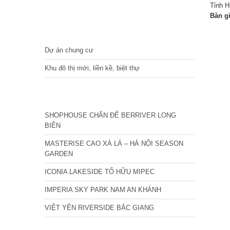
Tỉnh 
Bàn g
DỰ ÁN
Dự án chung cư
Khu đô thị mới, liền kề, biệt thự
CÁC DỰ ÁN MỚI NHẤT
SHOPHOUSE CHÂN ĐẾ BERRIVER LONG
BIÊN
MASTERISE CAO XÀ LÁ – HÀ NỘI SEASON
GARDEN
ICONIA LAKESIDE TỐ HỮU MIPEC
IMPERIA SKY PARK NAM AN KHÁNH
VIỆT YÊN RIVERSIDE BẮC GIANG