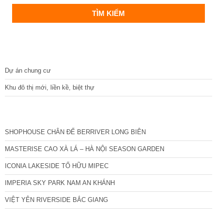
DỰ ÁN
Dự án chung cư
Khu đô thị mới, liền kề, biệt thự
CÁC DỰ ÁN MỚI NHẤT
SHOPHOUSE CHÂN ĐẾ BERRIVER LONG BIÊN
MASTERISE CAO XÀ LÁ – HÀ NỘI SEASON GARDEN
ICONIA LAKESIDE TỐ HỮU MIPEC
IMPERIA SKY PARK NAM AN KHÁNH
VIỆT YÊN RIVERSIDE BẮC GIANG