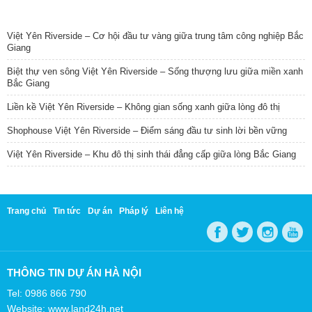
TIN NỔI BẬT
Việt Yên Riverside – Cơ hội đầu tư vàng giữa trung tâm công nghiệp Bắc
Giang
Biệt thự ven sông Việt Yên Riverside – Sống thượng lưu giữa miền xanh
Bắc Giang
Liền kề Việt Yên Riverside – Không gian sống xanh giữa lòng đô thị
Shophouse Việt Yên Riverside – Điểm sáng đầu tư sinh lời bền vững
Việt Yên Riverside – Khu đô thị sinh thái đẳng cấp giữa lòng Bắc Giang
Trang chủ
Tin tức
Dự án
Pháp lý
Liên hệ
THÔNG TIN DỰ ÁN HÀ NỘI
Tel: 0986 866 790
Website: www.land24h.net