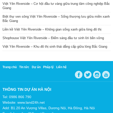
Việt Yên Riverside – Cơ hội đầu tư vàng giữa trung tâm công nghiệp Bắc
Giang
Biệt thự ven sông Việt Yên Riverside – Sống thượng lưu giữa miền xanh
Bắc Giang
Liền kề Việt Yên Riverside – Không gian sống xanh giữa lòng đô thị
Shophouse Việt Yên Riverside – Điểm sáng đầu tư sinh lời bền vững
Việt Yên Riverside – Khu đô thị sinh thái đẳng cấp giữa lòng Bắc Giang
Trang chủ
Tin tức
Dự án
Pháp lý
Liên hệ
THÔNG TIN DỰ ÁN HÀ NỘI
Tel: 0986 866 790
Website: www.land24h.net
Add: B1.20 An Vượng Villas, Dương Nội, Hà Đông, Hà Nội