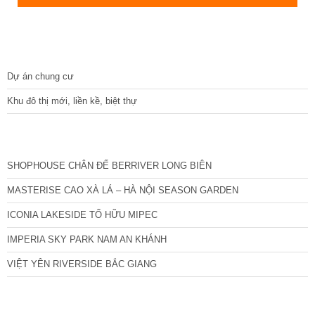
DỰ ÁN
Dự án chung cư
Khu đô thị mới, liền kề, biệt thự
CÁC DỰ ÁN MỚI NHẤT
SHOPHOUSE CHÂN ĐẾ BERRIVER LONG BIÊN
MASTERISE CAO XÀ LÁ – HÀ NỘI SEASON GARDEN
ICONIA LAKESIDE TỐ HỮU MIPEC
IMPERIA SKY PARK NAM AN KHÁNH
VIỆT YÊN RIVERSIDE BẮC GIANG
TIN NỔI BẬT