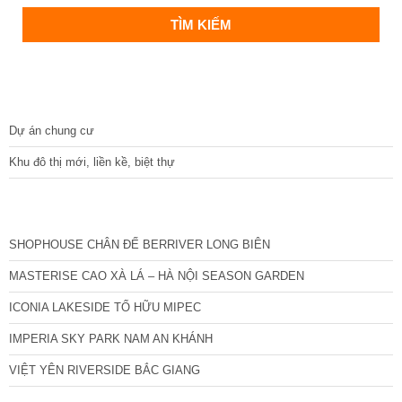
DỰ ÁN
Dự án chung cư
Khu đô thị mới, liền kề, biệt thự
CÁC DỰ ÁN MỚI NHẤT
SHOPHOUSE CHÂN ĐẾ BERRIVER LONG BIÊN
MASTERISE CAO XÀ LÁ – HÀ NỘI SEASON GARDEN
ICONIA LAKESIDE TỐ HỮU MIPEC
IMPERIA SKY PARK NAM AN KHÁNH
VIỆT YÊN RIVERSIDE BẮC GIANG