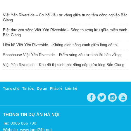
TIN NỔI BẬT
Việt Yên Riverside – Cơ hội đầu tư vàng giữa trung tâm công nghiệp Bắc
Giang
Biệt thự ven sông Việt Yên Riverside – Sống thượng lưu giữa miền xanh
Bắc Giang
Liền kề Việt Yên Riverside – Không gian sống xanh giữa lòng đô thị
Shophouse Việt Yên Riverside – Điểm sáng đầu tư sinh lời bền vững
Việt Yên Riverside – Khu đô thị sinh thái đẳng cấp giữa lòng Bắc Giang
Trang chủ
Tin tức
Dự án
Pháp lý
Liên hệ
THÔNG TIN DỰ ÁN HÀ NỘI
Tel: 0986 866 790
Website: www.land24h.net