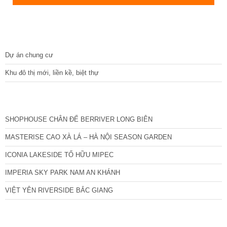
DỰ ÁN
Dự án chung cư
Khu đô thị mới, liền kề, biệt thự
CÁC DỰ ÁN MỚI NHẤT
SHOPHOUSE CHÂN ĐẾ BERRIVER LONG BIÊN
MASTERISE CAO XÀ LÁ – HÀ NỘI SEASON GARDEN
ICONIA LAKESIDE TỐ HỮU MIPEC
IMPERIA SKY PARK NAM AN KHÁNH
VIỆT YÊN RIVERSIDE BẮC GIANG
TIN NỔI BẬT