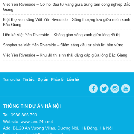
Việt Yên Riverside – Cơ hội đầu tư vàng giữa trung tâm công nghiệp Bắc
Giang
Biệt thự ven sông Việt Yên Riverside – Sống thượng lưu giữa miền xanh
Bắc Giang
Liền kề Việt Yên Riverside – Không gian sống xanh giữa lòng đô thị
Shophouse Việt Yên Riverside – Điểm sáng đầu tư sinh lời bền vững
Việt Yên Riverside – Khu đô thị sinh thái đẳng cấp giữa lòng Bắc Giang
Trang chủ
Tin tức
Dự án
Pháp lý
Liên hệ
THÔNG TIN DỰ ÁN HÀ NỘI
Tel: 0986 866 790
Website: www.land24h.net
Add: B1.20 An Vượng Villas, Dương Nội, Hà Đông, Hà Nội