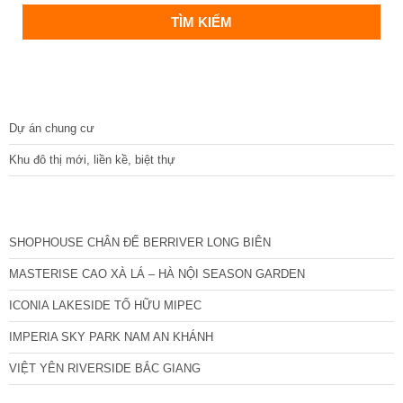
DỰ ÁN
Dự án chung cư
Khu đô thị mới, liền kề, biệt thự
CÁC DỰ ÁN MỚI NHẤT
SHOPHOUSE CHÂN ĐẾ BERRIVER LONG BIÊN
MASTERISE CAO XÀ LÁ – HÀ NỘI SEASON GARDEN
ICONIA LAKESIDE TỐ HỮU MIPEC
IMPERIA SKY PARK NAM AN KHÁNH
VIỆT YÊN RIVERSIDE BẮC GIANG