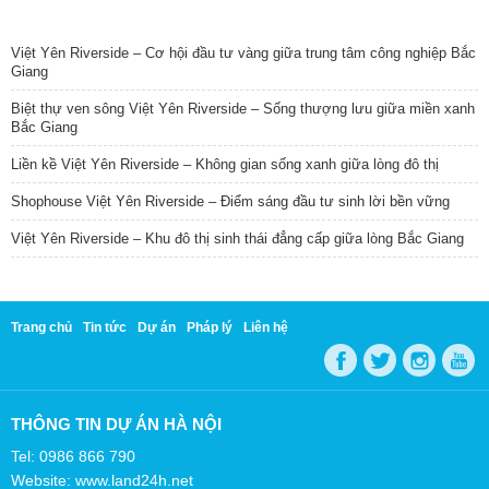
TIN NỔI BẬT
Việt Yên Riverside – Cơ hội đầu tư vàng giữa trung tâm công nghiệp Bắc
Giang
Biệt thự ven sông Việt Yên Riverside – Sống thượng lưu giữa miền xanh
Bắc Giang
Liền kề Việt Yên Riverside – Không gian sống xanh giữa lòng đô thị
Shophouse Việt Yên Riverside – Điểm sáng đầu tư sinh lời bền vững
Việt Yên Riverside – Khu đô thị sinh thái đẳng cấp giữa lòng Bắc Giang
Trang chủ
Tin tức
Dự án
Pháp lý
Liên hệ
THÔNG TIN DỰ ÁN HÀ NỘI
Tel: 0986 866 790
Website: www.land24h.net