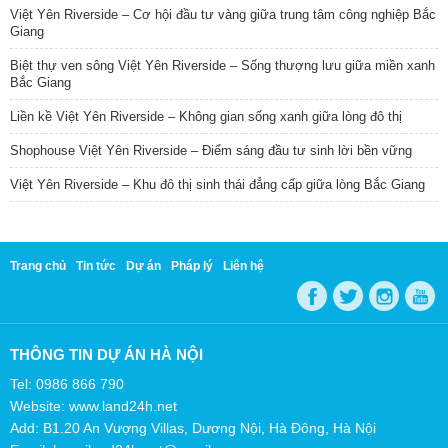
Việt Yên Riverside – Cơ hội đầu tư vàng giữa trung tâm công nghiệp Bắc
Giang
Biệt thự ven sông Việt Yên Riverside – Sống thượng lưu giữa miền xanh
Bắc Giang
Liền kề Việt Yên Riverside – Không gian sống xanh giữa lòng đô thị
Shophouse Việt Yên Riverside – Điểm sáng đầu tư sinh lời bền vững
Việt Yên Riverside – Khu đô thị sinh thái đẳng cấp giữa lòng Bắc Giang
Trang chủ
Tin tức
Dự án
Pháp lý
Liên hệ
THÔNG TIN DỰ ÁN HÀ NỘI
Tel: 0986 866 790
Website: www.land24h.net
Add: B1.20 An Vượng Villas, Dương Nội, Hà Đông, Hà Nội