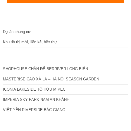
DỰ ÁN
Dự án chung cư
Khu đô thị mới, liền kề, biệt thự
CÁC DỰ ÁN MỚI NHẤT
SHOPHOUSE CHÂN ĐẾ BERRIVER LONG BIÊN
MASTERISE CAO XÀ LÁ – HÀ NỘI SEASON GARDEN
ICONIA LAKESIDE TỐ HỮU MIPEC
IMPERIA SKY PARK NAM AN KHÁNH
VIỆT YÊN RIVERSIDE BẮC GIANG
TIN NỔI BẬT