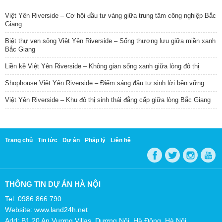
Việt Yên Riverside – Cơ hội đầu tư vàng giữa trung tâm công nghiệp Bắc
Giang
Biệt thự ven sông Việt Yên Riverside – Sống thượng lưu giữa miền xanh
Bắc Giang
Liền kề Việt Yên Riverside – Không gian sống xanh giữa lòng đô thị
Shophouse Việt Yên Riverside – Điểm sáng đầu tư sinh lời bền vững
Việt Yên Riverside – Khu đô thị sinh thái đẳng cấp giữa lòng Bắc Giang
Trang chủ
Tin tức
Dự án
Pháp lý
Liên hệ
THÔNG TIN DỰ ÁN HÀ NỘI
Tel: 0986 866 790
Website: www.land24h.net
Add: B1.20 An Vượng Villas, Dương Nội, Hà Đông, Hà Nội