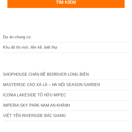
DỰ ÁN
Dự án chung cư
Khu đô thị mới, liền kề, biệt thự
CÁC DỰ ÁN MỚI NHẤT
SHOPHOUSE CHÂN ĐẾ BERRIVER LONG BIÊN
MASTERISE CAO XÀ LÁ – HÀ NỘI SEASON GARDEN
ICONIA LAKESIDE TỐ HỮU MIPEC
IMPERIA SKY PARK NAM AN KHÁNH
VIỆT YÊN RIVERSIDE BẮC GIANG
TIN NỔI BẬT