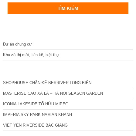
DỰ ÁN
Dự án chung cư
Khu đô thị mới, liền kề, biệt thự
CÁC DỰ ÁN MỚI NHẤT
SHOPHOUSE CHÂN ĐẾ BERRIVER LONG BIÊN
MASTERISE CAO XÀ LÁ – HÀ NỘI SEASON GARDEN
ICONIA LAKESIDE TỐ HỮU MIPEC
IMPERIA SKY PARK NAM AN KHÁNH
VIỆT YÊN RIVERSIDE BẮC GIANG