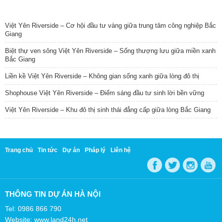
TIN NỔI BẬT
Việt Yên Riverside – Cơ hội đầu tư vàng giữa trung tâm công nghiệp Bắc
Giang
Biệt thự ven sông Việt Yên Riverside – Sống thượng lưu giữa miền xanh
Bắc Giang
Liền kề Việt Yên Riverside – Không gian sống xanh giữa lòng đô thị
Shophouse Việt Yên Riverside – Điểm sáng đầu tư sinh lời bền vững
Việt Yên Riverside – Khu đô thị sinh thái đẳng cấp giữa lòng Bắc Giang
Trang chủ
Tin tức
Dự án
Pháp lý
Liên hệ
THÔNG TIN DỰ ÁN HÀ NỘI
Tel: 0986 866 790
Website: www.land24h.net