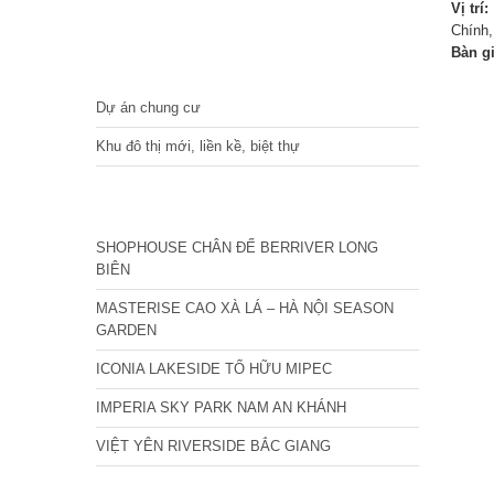
Vị trí:
Chính
Bàn g
DỰ ÁN
Dự án chung cư
Khu đô thị mới, liền kề, biệt thự
CÁC DỰ ÁN MỚI NHẤT
SHOPHOUSE CHÂN ĐẾ BERRIVER LONG
BIÊN
MASTERISE CAO XÀ LÁ – HÀ NỘI SEASON
GARDEN
ICONIA LAKESIDE TỐ HỮU MIPEC
IMPERIA SKY PARK NAM AN KHÁNH
VIỆT YÊN RIVERSIDE BẮC GIANG