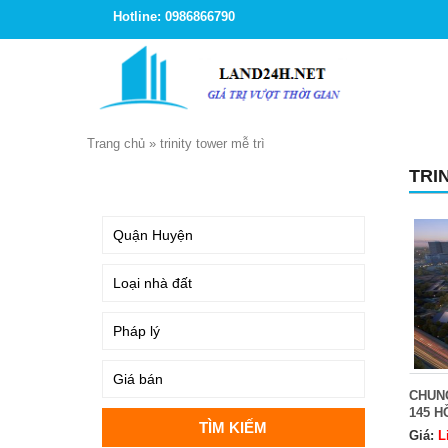
Hotline: 0986866790
Trang chủ
»
trinity tower mễ trì
TRI
TÌM KIẾM
CHUNG
145 H
Giá:
L