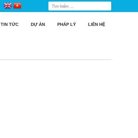
TIN TỨC
DỰ ÁN
PHÁP LÝ
LIÊN HỆ