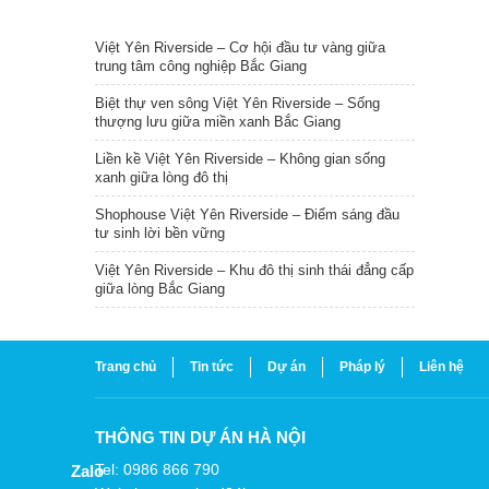
TIN NỔI BẬT
Việt Yên Riverside – Cơ hội đầu tư vàng giữa
trung tâm công nghiệp Bắc Giang
Biệt thự ven sông Việt Yên Riverside – Sống
thượng lưu giữa miền xanh Bắc Giang
Liền kề Việt Yên Riverside – Không gian sống
xanh giữa lòng đô thị
Shophouse Việt Yên Riverside – Điểm sáng đầu
tư sinh lời bền vững
Việt Yên Riverside – Khu đô thị sinh thái đẳng cấp
giữa lòng Bắc Giang
Trang chủ
Tin tức
Dự án
Pháp lý
Liên hệ
THÔNG TIN DỰ ÁN HÀ NỘI
Tel: 0986 866 790
Zalo