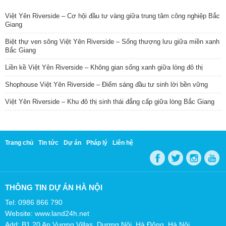
Việt Yên Riverside – Cơ hội đầu tư vàng giữa trung tâm công nghiệp Bắc
Giang
Biệt thự ven sông Việt Yên Riverside – Sống thượng lưu giữa miền xanh
Bắc Giang
Liền kề Việt Yên Riverside – Không gian sống xanh giữa lòng đô thị
Shophouse Việt Yên Riverside – Điểm sáng đầu tư sinh lời bền vững
Việt Yên Riverside – Khu đô thị sinh thái đẳng cấp giữa lòng Bắc Giang
Trang chủ
Tin tức
Dự án
Pháp lý
Liên hệ
THÔNG TIN DỰ ÁN HÀ NỘI
Tel: 0986 866 790
Website: www.land24h.net
Add: B1.20 An Vượng Villas, Dương Nội, Hà Đông, Hà Nội