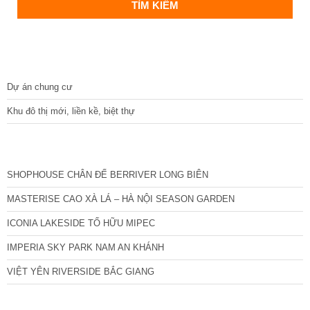
DỰ ÁN
Dự án chung cư
Khu đô thị mới, liền kề, biệt thự
CÁC DỰ ÁN MỚI NHẤT
SHOPHOUSE CHÂN ĐẾ BERRIVER LONG BIÊN
MASTERISE CAO XÀ LÁ – HÀ NỘI SEASON GARDEN
ICONIA LAKESIDE TỐ HỮU MIPEC
IMPERIA SKY PARK NAM AN KHÁNH
VIỆT YÊN RIVERSIDE BẮC GIANG
TIN NỔI BẬT