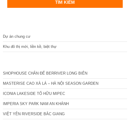
DỰ ÁN
Dự án chung cư
Khu đô thị mới, liền kề, biệt thự
CÁC DỰ ÁN MỚI NHẤT
SHOPHOUSE CHÂN ĐẾ BERRIVER LONG BIÊN
MASTERISE CAO XÀ LÁ – HÀ NỘI SEASON GARDEN
ICONIA LAKESIDE TỐ HỮU MIPEC
IMPERIA SKY PARK NAM AN KHÁNH
VIỆT YÊN RIVERSIDE BẮC GIANG
TIN NỔI BẬT