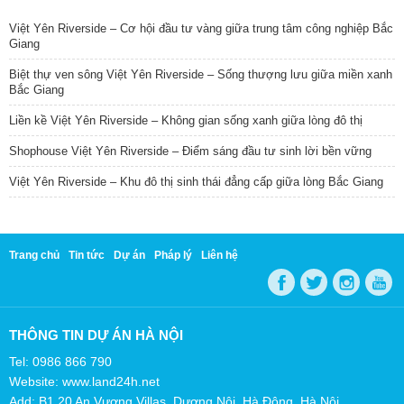
Việt Yên Riverside – Cơ hội đầu tư vàng giữa trung tâm công nghiệp Bắc
Giang
Biệt thự ven sông Việt Yên Riverside – Sống thượng lưu giữa miền xanh
Bắc Giang
Liền kề Việt Yên Riverside – Không gian sống xanh giữa lòng đô thị
Shophouse Việt Yên Riverside – Điểm sáng đầu tư sinh lời bền vững
Việt Yên Riverside – Khu đô thị sinh thái đẳng cấp giữa lòng Bắc Giang
Trang chủ
Tin tức
Dự án
Pháp lý
Liên hệ
THÔNG TIN DỰ ÁN HÀ NỘI
Tel: 0986 866 790
Website: www.land24h.net
Add: B1.20 An Vượng Villas, Dương Nội, Hà Đông, Hà Nội